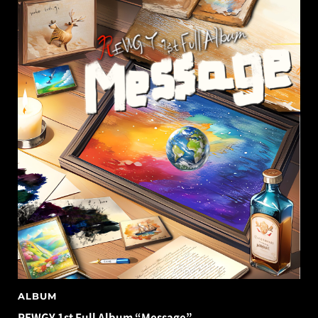
ALBUM
REWGY 1st Full Album “Message”