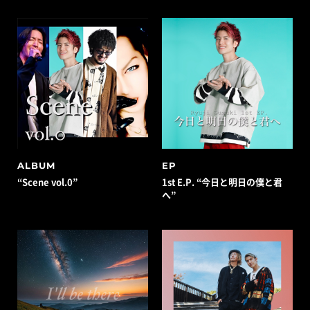
ALBUM
EP
“Scene vol.0”
1st E.P. “今日と明日の僕と君
へ”