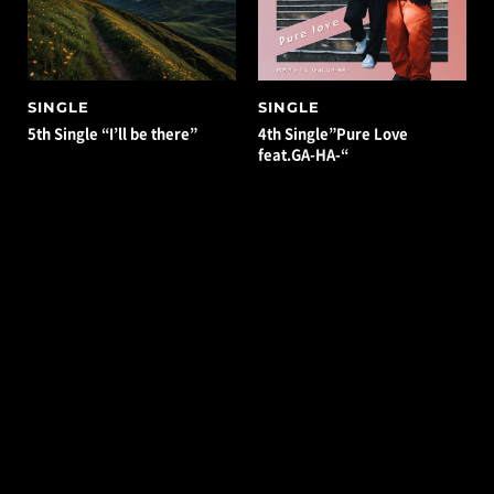
SINGLE
SINGLE
5th Single “I’ll be there”
4th Single”Pure Love
feat.GA-HA-“