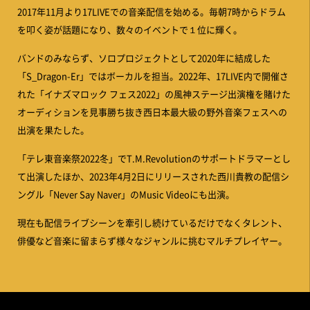
2017年11月より17LIVEでの音楽配信を始める。毎朝7時からドラム
を叩く姿が話題になり、数々のイベントで１位に輝く。
バンドのみならず、ソロプロジェクトとして2020年に結成した
「S_Dragon-Er」ではボーカルを担当。2022年、17LIVE内で開催さ
れた「イナズマロック フェス2022」の風神ステージ出演権を賭けた
オーディションを見事勝ち抜き西日本最大級の野外音楽フェスへの
出演を果たした。
「テレ東音楽祭2022冬」でT.M.Revolutionのサポートドラマーとし
て出演したほか、2023年4月2日にリリースされた西川貴教の配信シ
ングル「Never Say Naver」のMusic Videoにも出演。
現在も配信ライブシーンを牽引し続けているだけでなくタレント、
俳優など音楽に留まらず様々なジャンルに挑むマルチプレイヤー。