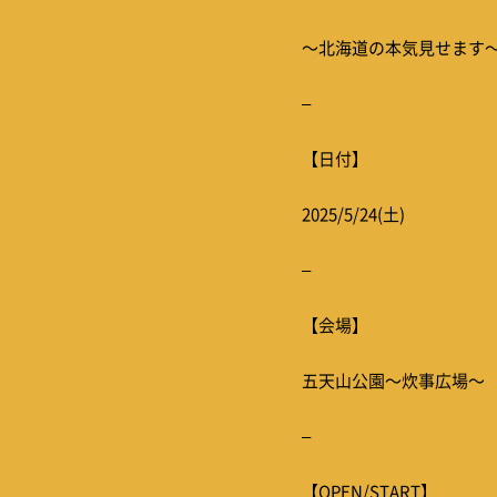
〜北海道の本気見せます
–
【日付】
2025/5/24(土)
–
【会場】
五天山公園〜炊事広場〜
–
【OPEN/START】