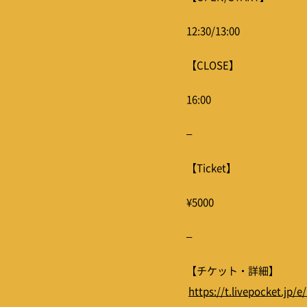
12:30/13:00
【CLOSE】
16:00
–
【Ticket】
¥5000
–
【チケット・詳細】
https://t.livepocket.jp/