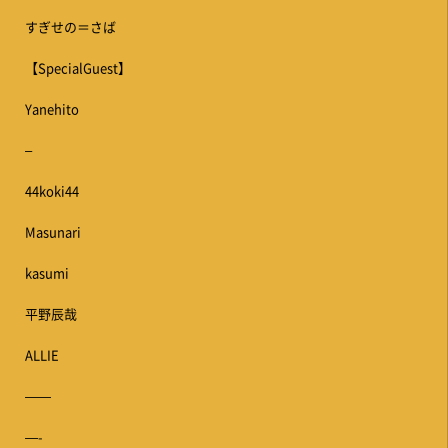
すぎせの＝さば
【SpecialGuest】
Yanehito
–
44koki44
Masunari
kasumi
平野辰哉
ALLIE
——
—-