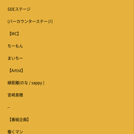
SDEステージ
(バーカウンターステージ)
【MC】
ちーもん
まいちー
【Artist】
縁距離(のな / sappy )
宮崎真穂
–
【番組企画】
働くマン