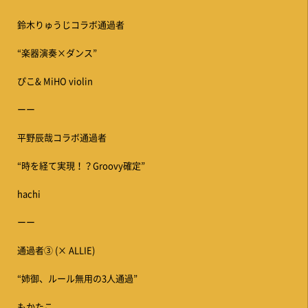
鈴木りゅうじコラボ通過者
“楽器演奏×ダンス”
ぴこ& MiHO violin
ーー
平野辰哉コラボ通過者
“時を経て実現！？Groovy確定”
hachi
ーー
通過者③ (× ALLIE)
“姉御、ルール無用の3人通過”
もかたこ