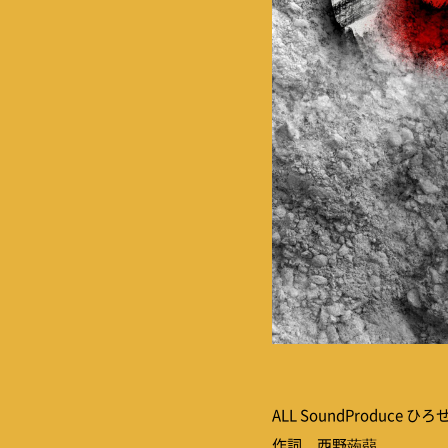
ALL SoundProduce ひろせ
作詞 西野蒟蒻