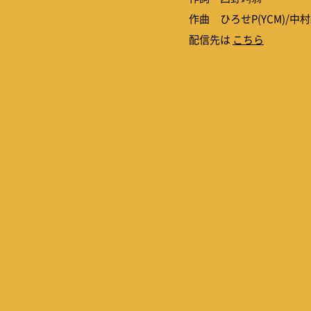
作曲 ひろせP(YCM)/中
配信先は
こちら