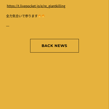
https://t.livepocket.jp/e/re_giantkilling
全力気合いで参ります
—
BACK NEWS