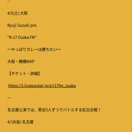
–
4/5(土) 大阪
Ryuji Suzuki pre.
“R-17 Osaka FM”
〜やっぱりカレーは勝ちたい〜
大阪・鶴橋MAP
【チケット・詳細】
https://t.livepocket.jp/e/r17fm_osaka
—
名古屋公演では、男女5人ずつでバトルする紅白合戦！
4/18(金) 名古屋